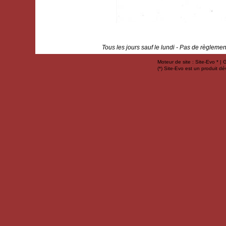
Tous les jours sauf le lundi - Pas de règlemen
Moteur de site : Site-Evo * |
(*) Site-Evo est un produit 